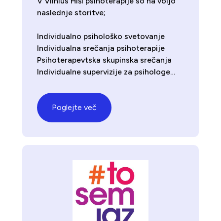
V Vilnius Hiši psihoterapije so na voljo
naslednje storitve;
Individualno psihološko svetovanje
Individualna srečanja psihoterapije
Psihoterapevtska skupinska srečanja
Individualne supervizije za psihologe…
Poglejte več