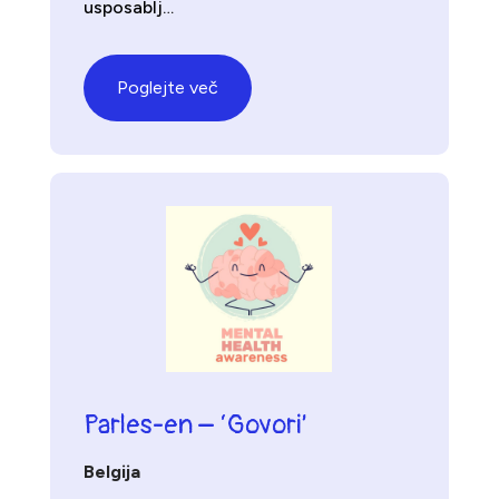
usposablj…
Poglejte več
Parles-en – ‘Govori’
Belgija