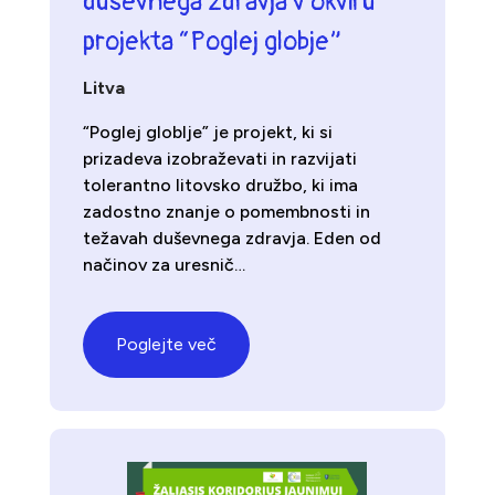
duševnega zdravja v okviru
projekta “Poglej globje”
Litva
“Poglej globlje” je projekt, ki si
prizadeva izobraževati in razvijati
tolerantno litovsko družbo, ki ima
zadostno znanje o pomembnosti in
težavah duševnega zdravja. Eden od
načinov za uresnič…
Poglejte več