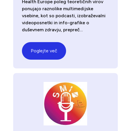
Health Europe poleg teoretičnih virov
ponujajo raznolike multimedijske
vsebine, kot so podcasti, izobraževalni
videoposnetki in info-grafike o
duševnem zdravju, prepreč…
Poglejte več