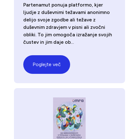
Partenamut ponuja platformo, kjer
ljudje z duševnimi težavami anonimno
delijo svoje zgodbe ali težave z
duševnim zdravjem v pisni ali zvočni
obliki. To jim omogoča izražanje svojih
čustev in jim daje ob…
Poglejte več