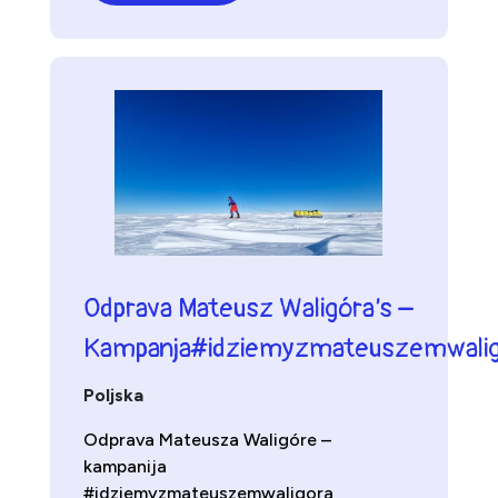
Odprava Mateusz Waligóra’s –
Kampanja#idziemyzmateuszemwalig
Poljska
Odprava Mateusza Waligóre –
kampanija
#idziemyzmateuszemwaligora