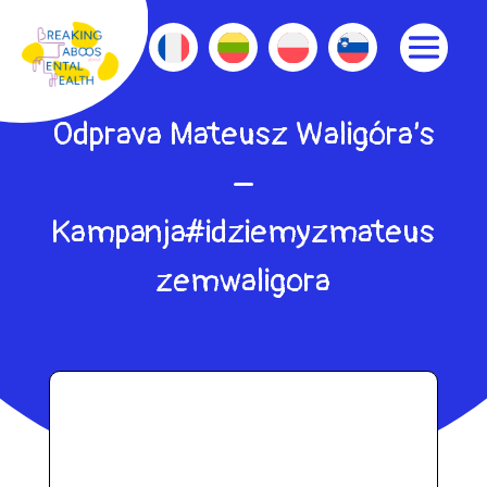
Odprava Mateusz Waligóra’s
–
Kampanja#idziemyzmateus
zemwaligora