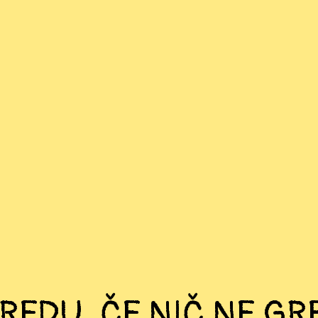
 REDU, ČE NIČ NE G