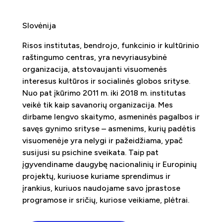
Slovėnija
Risos institutas, bendrojo, funkcinio ir kultūrinio
raštingumo centras, yra nevyriausybinė
organizacija, atstovaujanti visuomenės
interesus kultūros ir socialinės globos srityse.
Nuo pat įkūrimo 2011 m. iki 2018 m. institutas
veikė tik kaip savanorių organizacija. Mes
dirbame lengvo skaitymo, asmeninės pagalbos ir
savęs gynimo srityse – asmenims, kurių padėtis
visuomenėje yra nelygi ir pažeidžiama, ypač
susijusi su psichine sveikata. Taip pat
įgyvendiname daugybę nacionalinių ir Europinių
projektų, kuriuose kuriame sprendimus ir
įrankius, kuriuos naudojame savo įprastose
programose ir sričių, kuriose veikiame, plėtrai.