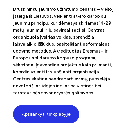
Druskininkų jaunimo užimtumo centras – viešoji
įstaiga iš Lietuvos, veikianti atviro darbo su
jaunimu principu, kur dėmesys skiriamas14-29
metų jaunimui ir jų savirealizacijai. Centras
organizuoja įvairias veiklas, sprendžia
laisvalaikio iššūkius, pasitelkiant neformalaus
ugdymo metodus. Akredituotas Erasmus+ ir
Europos solidarumo korpuso programų,
sėkmingai įgyvendina projektus kaip priimanti,
koordinuojanti ir siunčianti organizacija.
Centras skatina bendradarbiavimą, puoselėja
novatoriškas idėjas ir skatina vietinės bei
tarptautinės savanorystės galimybes.
Apsilankyti tinkplapyje