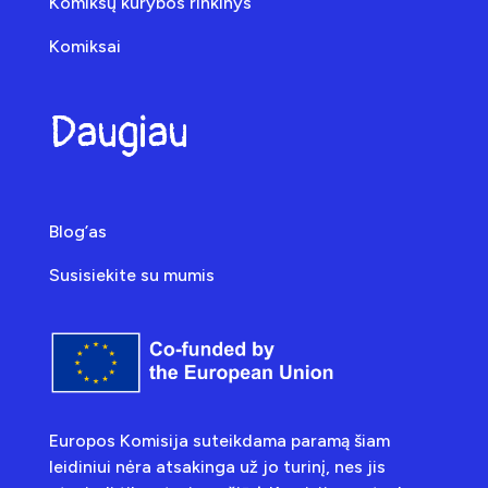
Komiksų kūrybos rinkinys
Komiksai
Daugiau
Blog’as
Susisiekite su mumis
Europos Komisija suteikdama paramą šiam
leidiniui nėra atsakinga už jo turinį, nes jis