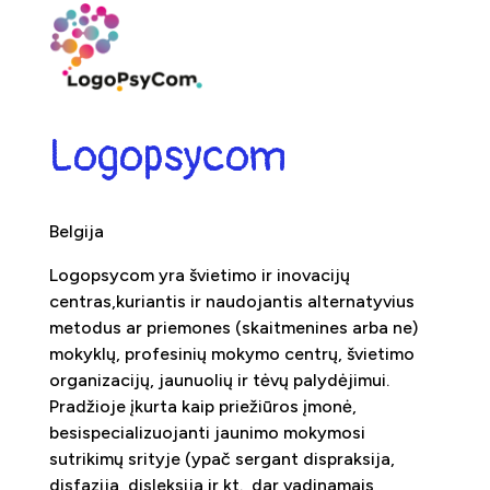
Logopsycom
Belgija
Logopsycom yra švietimo ir inovacijų
centras,kuriantis ir naudojantis alternatyvius
metodus ar priemones (skaitmenines arba ne)
mokyklų, profesinių mokymo centrų, švietimo
organizacijų, jaunuolių ir tėvų palydėjimui.
Pradžioje įkurta kaip priežiūros įmonė,
besispecializuojanti jaunimo mokymosi
sutrikimų srityje (ypač sergant dispraksija,
disfazija, disleksija ir kt., dar vadinamais