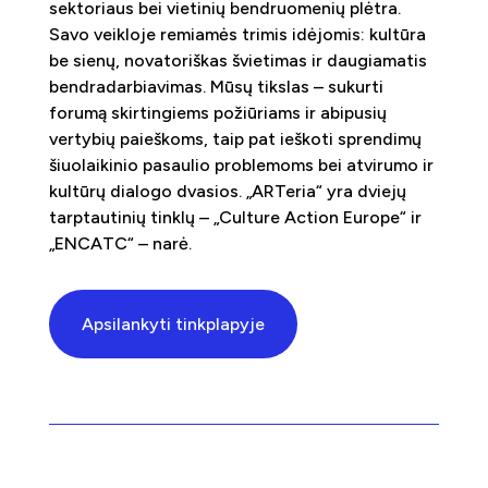
sektoriaus bei vietinių bendruomenių plėtra.
Savo veikloje remiamės trimis idėjomis: kultūra
be sienų, novatoriškas švietimas ir daugiamatis
bendradarbiavimas. Mūsų tikslas – sukurti
forumą skirtingiems požiūriams ir abipusių
vertybių paieškoms, taip pat ieškoti sprendimų
šiuolaikinio pasaulio problemoms bei atvirumo ir
kultūrų dialogo dvasios. „ARTeria“ yra dviejų
tarptautinių tinklų – „Culture Action Europe“ ir
„ENCATC“ – narė.
Apsilankyti tinkplapyje