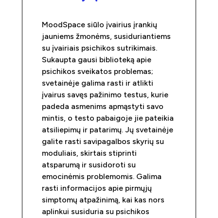
MoodSpace siūlo įvairius įrankių
jauniems žmonėms, susiduriantiems
su įvairiais psichikos sutrikimais.
Sukaupta gausi biblioteką apie
psichikos sveikatos problemas;
svetainėje galima rasti ir atlikti
įvairus savęs pažinimo testus, kurie
padeda asmenims apmąstyti savo
mintis, o testo pabaigoje jie pateikia
atsiliepimų ir patarimų. Jų svetainėje
galite rasti savipagalbos skyrių su
moduliais, skirtais stiprinti
atsparumą ir susidoroti su
emocinėmis problemomis. Galima
rasti informacijos apie pirmųjų
simptomų atpažinimą, kai kas nors
aplinkui susiduria su psichikos