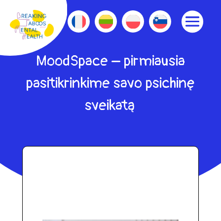
MoodSpace – pirmiausia
pasitikrinkime savo psichinę
sveikatą