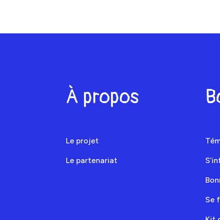
À propos
B
Le projet
Tém
Le partenariat
S’i
Bon
Se 
Kit 