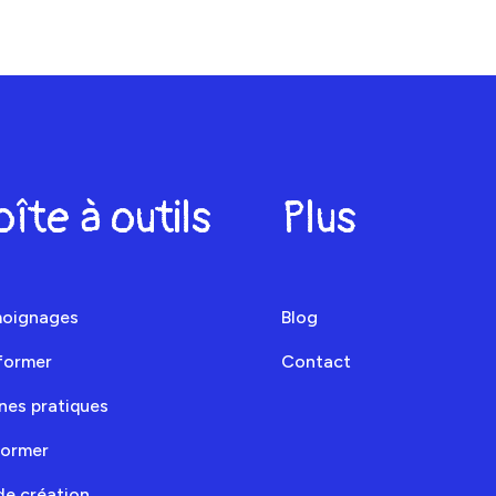
oîte à outils
Plus
oignages
Blog
nformer
Contact
nes pratiques
former
de création