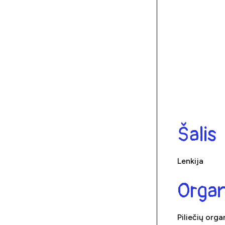
Šalis
Lenkija
Organ
Piliečių org