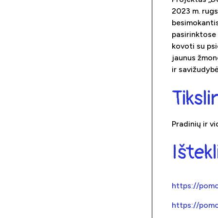
2023 m. rugs
besimokantis 
pasirinktose
kovoti su ps
jaunus žmone
ir savižudyb
Tiksl
Pradinių ir v
Ištekl
https://pomo
https://pomo