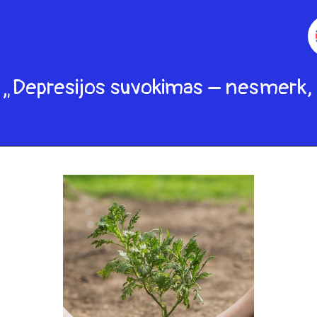
 „Depresijos suvokimas – nesmerk,