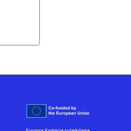
Europos Komisija suteikdama