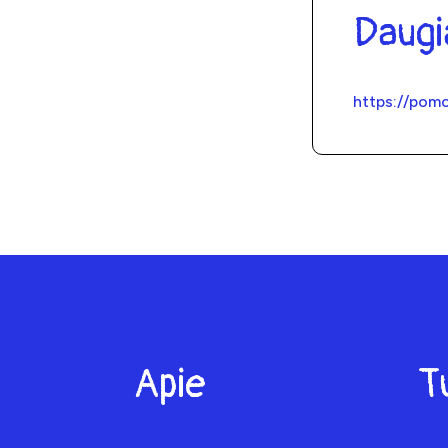
Daugi
https://pom
Apie
T