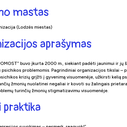
imo mastas
nizacija (Lodzės miestas)
izacijos aprašymas
POMOST“ buvo įkurta 2000 m., siekiant padėti jaunimui ir jų
 psichikos problemomis. Pagrindiniai organizacijos tikslai – 
sichikos krizių grįžti į gyvenimą visuomenėje, užkirsti kelią p
nčių žmonių nuolatinei negaliai ir kovoti su žalingais prietarai
oblemų turinčių žmonių stigmatizavimu visuomenėje.
i praktika
epresijos suvokimas – nesmerk, reaguok!”