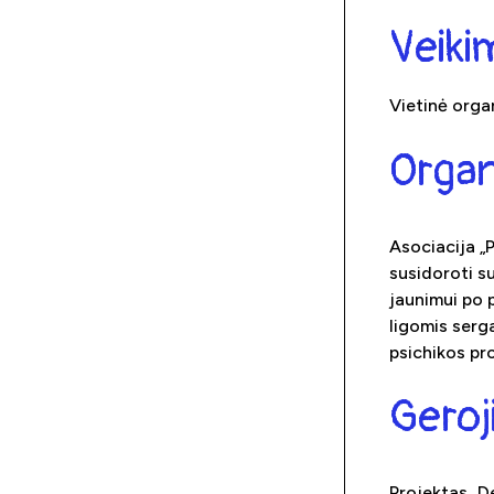
Veik
Vietinė orga
Organ
Asociacija „
susidoroti su
jaunimui po p
ligomis serga
psichikos pr
Geroj
Projektas „D