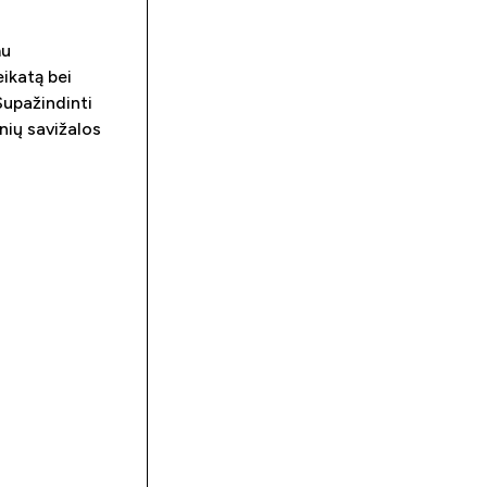
mu
ikatą bei
Supažindinti
nių savižalos