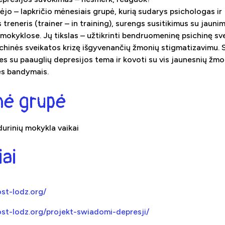
ėjo – lapkričio mėnesiais grupė, kurią sudarys psichologas ir
treneris (trainer – in training), surengs susitikimus su jauni
 mokyklose. Jų tikslas – užtikrinti bendruomeninę psichinę sve
ichinės sveikatos krizę išgyvenančių žmonių stigmatizavimu. 
s su paauglių depresijos tema ir kovoti su vis jaunesnių žmo
ės bandymais.
inė grupė
idurinių mokykla vaikai
iai
st-lodz.org/
st-lodz.org/projekt-swiadomi-depresji/