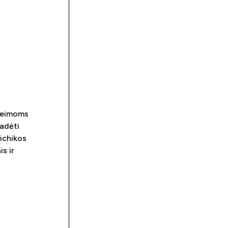
 šeimoms
padėti
sichikos
s ir