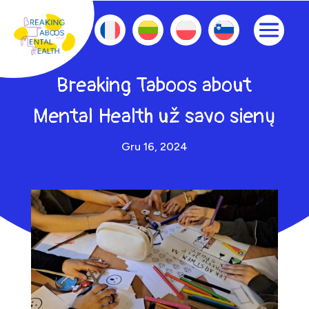
Breaking Taboos about
Mental Health už savo sienų
Gru 16, 2024