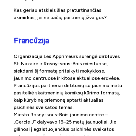
Kas geriau atskleis šias praturtinančias
akimirkas, jei ne pačių partnerių įžvalgos?
Francūzija
Organizacija Les Apprimeurs surengė dirbtuves
St. Nazaire ir Rosny-sous-Bois miestuose,
siekdami šį formatą pritaikyti mokyklose,
jaunimo centruose ir kitose aktualiose erdvėse.
Prancūzijos partneriai dirbtuvių su jaunimu metu
pasitelkė skaitmeninių komiksų kūrimo formatą,
kaip kūrybinę priemonę aptarti aktualias
psichinės sveikatos temas.
Miesto Rosny-sous-Bois jaunimo centre –
„Cercle J“ dalyvavo 16–25 metų jaunuoliai. Jie
gilinosi į egzistuojančius psichinės sveikatos