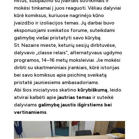
mitus, susipažino su įvairiais sutrikimais ir
mokėsi tinkamai į juos reaguoti. Vėliau dalyviai
kūrė komiksus, kuriuose nagrinėjo kūno
įvaizdžio ir izoliacijos temas. Jų darbai buvo
eksponuojami sveikatos forume, suteikdami
galimybę viešai pristatyti savo kūrybą.
St. Nazaire mieste, keturių sesijų dirbtuvėse,
dalyvavo „classe relais“, alternatyvaus ugdymo
programos, 14–16 metų moksleiviai. Jie mokėsi
dirbti su skaitmeniniais įrankiais, kūrė istorijas
bei savo komiksus apie psichinę sveikatą
pristatė jauniesiems ambasadoriams.
Abi šios iniciatyvos skatino
kūrybiškumą
, leido
atvirai kalbėti apie
jautrias temas
ir suteikė
dalyviams
galimybę jaustis išgirstiems bei
vertinamiems
.