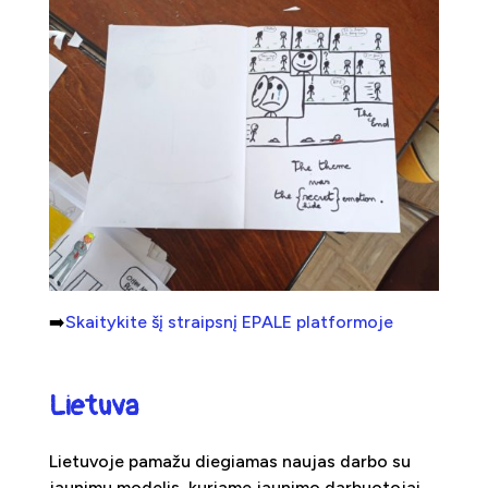
➡️
Skaitykite šį straipsnį EPALE platformoje
Lietuva
Lietuvoje pamažu diegiamas naujas darbo su
jaunimu modelis, kuriame jaunimo darbuotojai