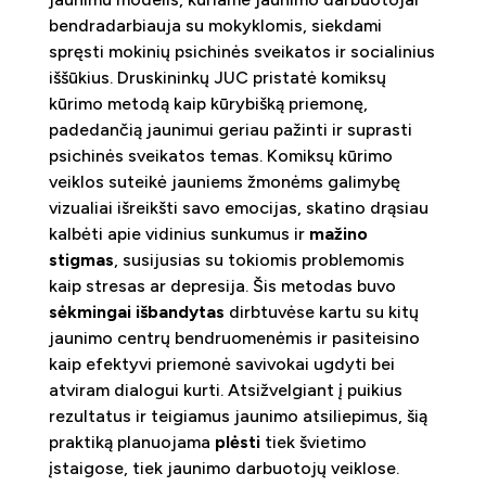
bendradarbiauja su mokyklomis, siekdami
spręsti mokinių psichinės sveikatos ir socialinius
iššūkius. Druskininkų JUC pristatė komiksų
kūrimo metodą kaip kūrybišką priemonę,
padedančią jaunimui geriau pažinti ir suprasti
psichinės sveikatos temas. Komiksų kūrimo
veiklos suteikė jauniems žmonėms galimybę
vizualiai išreikšti savo emocijas, skatino drąsiau
kalbėti apie vidinius sunkumus ir
mažino
stigmas
, susijusias su tokiomis problemomis
kaip stresas ar depresija. Šis metodas buvo
sėkmingai išbandytas
dirbtuvėse kartu su kitų
jaunimo centrų bendruomenėmis ir pasiteisino
kaip efektyvi priemonė savivokai ugdyti bei
atviram dialogui kurti. Atsižvelgiant į puikius
rezultatus ir teigiamus jaunimo atsiliepimus, šią
praktiką planuojama
plėsti
tiek švietimo
įstaigose, tiek jaunimo darbuotojų veiklose.