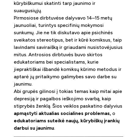
kūrybiškumui skatinti tarp jaunimo ir
suaugusiųjų.
Pirmosiose dirbtuvėse dalyvavo 14–15 metų
jaunuoliai, turintys specifinių mokymosi
sunkumų. Jie ne tik diskutavo apie psichinės
sveikatos stereotipus, bet ir kūrė komiksus, taip
lavindami saviraišką ir griaudami nusistovėjusius
mitus. Antrosios dirbtuvės buvo skirtos
edukatoriams bei specialistams, kurie
jiepraktiškai išbandė komiksų kūrimo metodus ir
aptarė jų pritaikymo galimybes savo darbe su
jaunimu.
Abi grupės gilinosi į tokias temas kaip mitai apie
depresiją ir pagalbos ieškojimo svarbą, kaip
stiprybės ženklą. Šios veiklos paskatino dalyvius
apmąstyti aktualias socialines problemas,
o
edukatoriams suteikė naujų, kūrybiškų įrankių
darbui su jaunimu
.