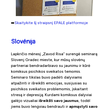
➡️
Skaitykite šį straipsnį EPALE platformoje
Slovėnija
Lapkričio mėnesį „Zavod Risa“ surengė seminarą
Slovenj Gradec mieste, kur mūsų slovėnų
partneriai bendradarbiavo su jaunimu ir kūrė
komiksus psichikos sveikatos temomis.
Seminaro tikslas buvo padėti dalyviams
atpažinti ir išreikšti emocijas, susijusias su
psichikos sveikatos problemomis, įskaitant
stresą ir depresiją. Kurdami komiksus dalyviai
galėjo vizualiai
išreikšti savo jausmus
, todėl
jiems buvo lengviau bendrauti ir
apmąstyti savo