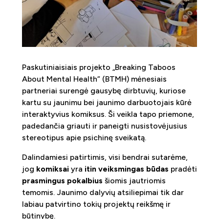
Paskutiniaisiais projekto „Breaking Taboos
About Mental Health“ (BTMH) mėnesiais
partneriai surengė gausybę dirbtuvių, kuriose
kartu su jaunimu bei jaunimo darbuotojais kūrė
interaktyvius komiksus. Ši veikla tapo priemone,
padedančia griauti ir paneigti nusistovėjusius
stereotipus apie psichinę sveikatą.
Dalindamiesi patirtimis, visi bendrai sutarėme,
jog
komiksai
yra
itin veiksmingas būdas
pradėti
prasmingus pokalbius
šiomis jautriomis
temomis. Jaunimo dalyvių atsiliepimai tik dar
labiau patvirtino tokių projektų reikšmę ir
būtinybę.