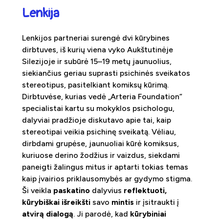
Lenkija
Lenkijos partneriai surengė dvi kūrybines
dirbtuves, iš kurių viena vyko Aukštutinėje
Silezijoje ir subūrė 15–19 metų jaunuolius,
siekiančius geriau suprasti psichinės sveikatos
stereotipus, pasitelkiant komiksų kūrimą.
Dirbtuvėse, kurias vedė „Arteria Foundation“
specialistai kartu su mokyklos psichologu,
dalyviai pradžioje diskutavo apie tai, kaip
stereotipai veikia psichinę sveikatą. Vėliau,
dirbdami grupėse, jaunuoliai kūrė komiksus,
kuriuose derino žodžius ir vaizdus, siekdami
paneigti žalingus mitus ir aptarti tokias temas
kaip įvairios priklausomybės ar gydymo stigma.
Ši veikla
paskatino
dalyvius
reflektuoti,
kūrybiškai išreikšti
savo
mintis
ir įsitraukti į
atvirą dialogą
. Ji parodė, kad
kūrybiniai