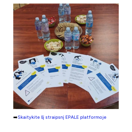
➡️
Skaitykite šį straipsnį EPALE platformoje