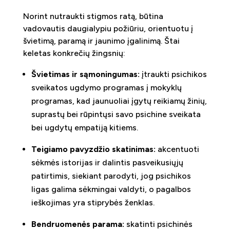
Norint nutraukti stigmos ratą, būtina
vadovautis daugialypiu požiūriu, orientuotu į
švietimą, paramą ir jaunimo įgalinimą. Štai
keletas konkrečių žingsnių:
Švietimas ir sąmoningumas:
įtraukti psichikos
sveikatos ugdymo programas į mokyklų
programas, kad jaunuoliai įgytų reikiamų žinių,
suprastų bei rūpintųsi savo psichine sveikata
bei ugdytų empatiją kitiems.
Teigiamo pavyzdžio skatinimas:
akcentuoti
sėkmės istorijas ir dalintis pasveikusiųjų
patirtimis, siekiant parodyti, jog psichikos
ligas galima sėkmingai valdyti, o pagalbos
ieškojimas yra stiprybės ženklas.
Bendruomenės parama:
skatinti psichinės