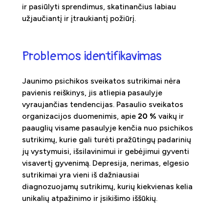
ir pasiūlyti sprendimus, skatinančius labiau
užjaučiantį ir įtraukiantį požiūrį.
Problemos identifikavimas
Jaunimo psichikos sveikatos sutrikimai nėra
pavienis reiškinys, jis atliepia pasaulyje
vyraujančias tendencijas. Pasaulio sveikatos
organizacijos duomenimis, apie
20 %
vaikų ir
paauglių visame pasaulyje kenčia nuo psichikos
sutrikimų, kurie gali turėti pražūtingų padarinių
jų vystymuisi, išsilavinimui ir gebėjimui gyventi
visavertį gyvenimą. Depresija, nerimas, elgesio
sutrikimai yra vieni iš dažniausiai
diagnozuojamų sutrikimų, kurių kiekvienas kelia
unikalių atpažinimo ir įsikišimo iššūkių.