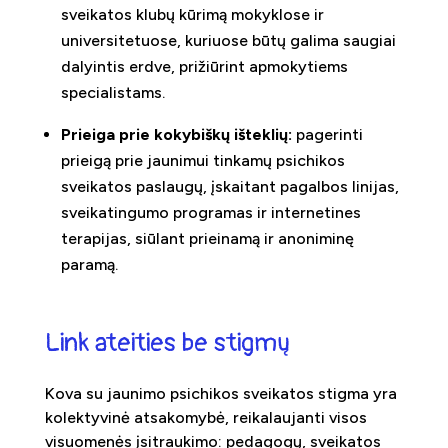
sveikatos klubų kūrimą mokyklose ir
universitetuose, kuriuose būtų galima saugiai
dalyintis erdve, prižiūrint apmokytiems
specialistams.
Prieiga prie kokybiškų išteklių:
pagerinti
prieigą prie jaunimui tinkamų psichikos
sveikatos paslaugų, įskaitant pagalbos linijas,
sveikatingumo programas ir internetines
terapijas, siūlant prieinamą ir anoniminę
paramą.
Link ateities be stigmų
Kova su jaunimo psichikos sveikatos stigma yra
kolektyvinė atsakomybė, reikalaujanti visos
visuomenės įsitraukimo: pedagogų, sveikatos