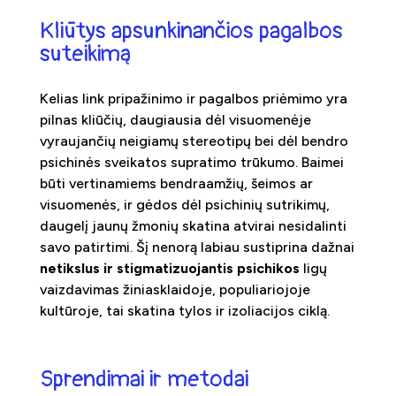
Kliūtys apsunkinančios pagalbos
suteikimą
Kelias link pripažinimo ir pagalbos priėmimo yra
pilnas kliūčių, daugiausia dėl visuomenėje
vyraujančių neigiamų stereotipų bei dėl bendro
psichinės sveikatos supratimo trūkumo. Baimei
būti vertinamiems bendraamžių, šeimos ar
visuomenės, ir gėdos dėl psichinių sutrikimų,
daugelį jaunų žmonių skatina atvirai nesidalinti
savo patirtimi. Šį nenorą labiau sustiprina dažnai
netikslus ir stigmatizuojantis psichikos
ligų
vaizdavimas žiniasklaidoje, populiariojoje
kultūroje, tai skatina tylos ir izoliacijos ciklą.
Sprendimai ir metodai