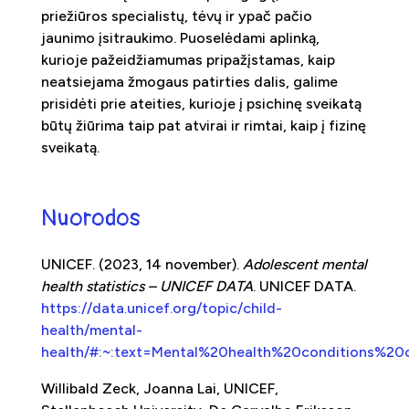
priežiūros specialistų, tėvų ir ypač pačio
jaunimo įsitraukimo. Puoselėdami aplinką,
kurioje pažeidžiamumas pripažįstamas, kaip
neatsiejama žmogaus patirties dalis, galime
prisidėti prie ateities, kurioje į psichinę sveikatą
būtų žiūrima taip pat atvirai ir rimtai, kaip į fizinę
sveikatą.
Nuorodos
UNICEF. (2023, 14 november).
Adolescent mental
health statistics – UNICEF DATA
. UNICEF DATA.
https://data.unicef.org/topic/child-
health/mental-
health/#:~:text=Mental%20health%20conditions%20
Willibald Zeck, Joanna Lai, UNICEF,