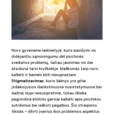
Nors gyvename laikmetyje, kuris pasižymi vis
didėjančiu sąmoningumu dėl psichinės
sveikatos problemų, tačiau jaunimas vis dar
atsiduria tarsi kryžkelėje: blaškomas tarp noro
kalbėti ir baimės būti nesuprastam.
Stigmatizavimas
, kurio šaknys yra giliai
įsišaknijusios išankstiniuose nusistatymuose bei
dažnai slypi nesusipratime, toliau išlieka
pagrindine kliūtimi garsiai kalbėti apie psichikos
sutrikimus bei ieškoti pagalbos. Šio straipsnio
tikslas – ištirti įvairius šios problemos aspektus