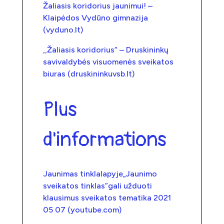
Žaliasis koridorius jaunimui! –
Klaipėdos Vydūno gimnazija
(vyduno.lt)
,,Žaliasis koridorius“ – Druskininkų
savivaldybės visuomenės sveikatos
biuras (druskininkuvsb.lt)
Plus
d'informations
Jaunimas tinklalapyje„Jaunimo
sveikatos tinklas”gali užduoti
klausimus sveikatos tematika 2021
05 07 (youtube.com)