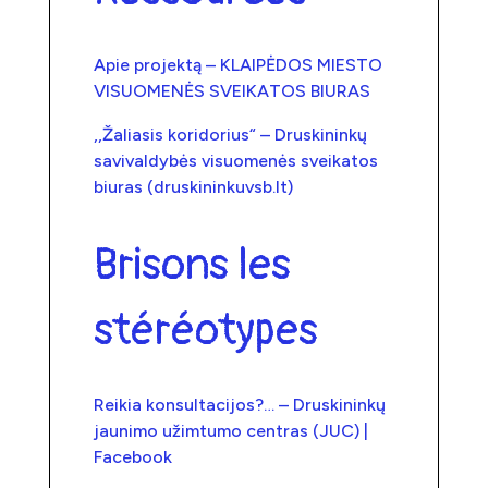
Apie projektą – KLAIPĖDOS MIESTO
VISUOMENĖS SVEIKATOS BIURAS
,,Žaliasis koridorius“ – Druskininkų
savivaldybės visuomenės sveikatos
biuras (druskininkuvsb.lt)
Brisons les
stéréotypes
Reikia konsultacijos?… – Druskininkų
jaunimo užimtumo centras (JUC) |
Facebook