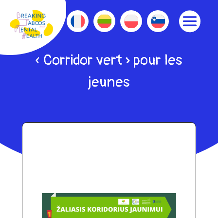
« Corridor vert » pour les
jeunes