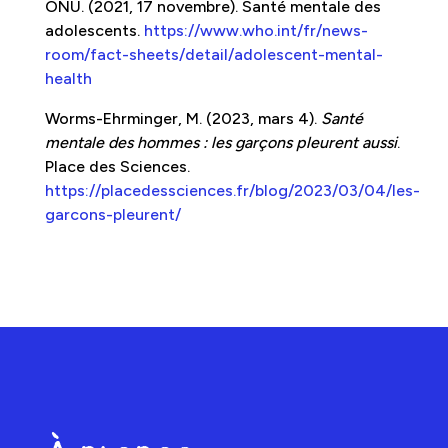
ONU. (2021, 17 novembre). Santé mentale des
adolescents.
https://www.who.int/fr/news-
room/fact-sheets/detail/adolescent-mental-
health
Worms-Ehrminger, M. (2023, mars 4).
Santé
mentale des hommes : les garçons pleurent aussi
.
Place des Sciences.
https://placedessciences.fr/blog/2023/03/04/les-
garcons-pleurent/