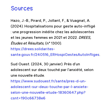
Sources
Hazo, J.-B., Pirard, P., Jollant, F., & Vuagnat, A.
(2024). Hospitalisations pour geste auto-infligé
: une progression inédite chez les adolescentes
et les jeunes femmes en 2021 et 2022.
DREES,
Études et Résultats
, (n° 1300).
https://drees.solidarites-
sante.gouv.fr/240516_ERHospiGestesAutoInfliges
.
Sud Ouest. (2024, 30 janvier). Près d’un
adolescent sur deux touché par l’anxiété, selon
une nouvelle étude.
https://www.sudouest.fr/sante/pres-d-un-
adolescent-sur-deux-touche-par-l-anxiete-
selon-une-nouvelle-etude-18360647.php?
csnt=190c66738e6