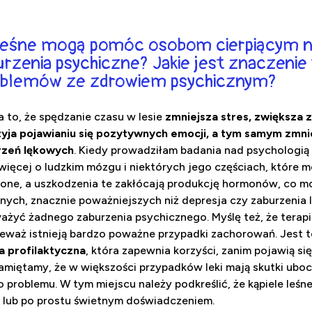
 leśne mogą pomóc osobom cierpiącym n
urzenia psychiczne? Jakie jest znaczenie t
roblemów ze zdrowiem psychicznym?
a to, że spędzanie czasu w lesie
zmniejsza stres, zwiększa 
zyja pojawianiu się pozytywnych emocji, a tym samym zmni
urzeń lękowych
. Kiedy prowadziłam badania nad psychologią 
więcej o ludzkim mózgu i niektórych jego częściach, które 
one, a uszkodzenia te zakłócają produkcję hormonów, co m
nych, znacznie poważniejszych niż depresja czy zaburzenia 
ażyć żadnego zaburzenia psychicznego. Myślę też, że terapi
waż istnieją bardzo poważne przypadki zachorowań. Jest t
 profilaktyczna
, która zapewnia korzyści, zanim pojawią się
Pamiętamy, że w większości przypadków leki mają skutki ubocz
problemu. W tym miejscu należy podkreślić, że kąpiele leśne 
ą lub po prostu świetnym doświadczeniem.