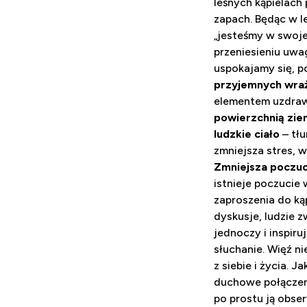
leśnych kąpielach
zapach. Będąc w le
„jesteśmy w swojej
przeniesieniu uwa
uspokajamy się, p
przyjemnych wra
elementem uzdrawi
powierzchnią zie
ludzkie ciało
– tłu
zmniejsza stres, 
Zmniejsza poczuc
istnieje poczucie 
zaproszenia do ką
dyskusje, ludzie z
jednoczy i inspiru
słuchanie. Więź ni
z siebie i życia. 
duchowe połączeni
po prostu ją obse