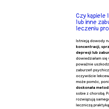
Czy kąpiele
lub inne zab
leczeniu p
Istnieją dowody n
koncentracji, spr
depresji lub zab
dowiedziałam się 
poważnie uszkodz
zaburzeń psychicz
oczywiście lekcew
może pomóc, ponie
doskonała metoda
sobie z chorobą. 
rozwiązują samego 
leczniczą praktyk