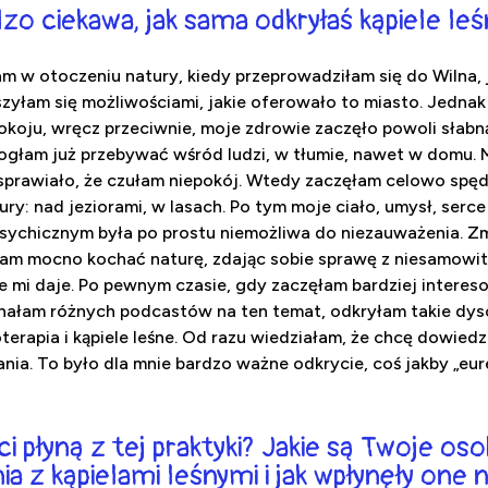
o ciekawa, jak sama odkryłaś kąpiele le
m w otoczeniu natury, kiedy przeprowadziłam się do Wilna, 
szyłam się możliwościami, jakie oferowało to miasto. Jednak
pokoju, wręcz przeciwnie, moje zdrowie zaczęło powoli słab
 mogłam już przebywać wśród ludzi, w tłumie, nawet w domu. 
prawiało, że czułam niepokój. Wtedy zaczęłam celowo spęd
ury: nad jeziorami, w lasach. Po tym moje ciało, umysł, serce 
psychicznym była po prostu niemożliwa do niezauważenia. Zm
łam mocno kochać naturę, zdając sobie sprawę z niesamowit
e mi daje. Po pewnym czasie, gdy zaczęłam bardziej interes
chałam różnych podcastów na ten temat, odkryłam takie dysc
terapia i kąpiele leśne. Od razu wiedziałam, że chcę dowiedzi
nia. To było dla mnie bardzo ważne odkrycie, coś jakby „eur
ci płyną z tej praktyki? Jakie są Twoje oso
a z kąpielami leśnymi i jak wpłynęły one 