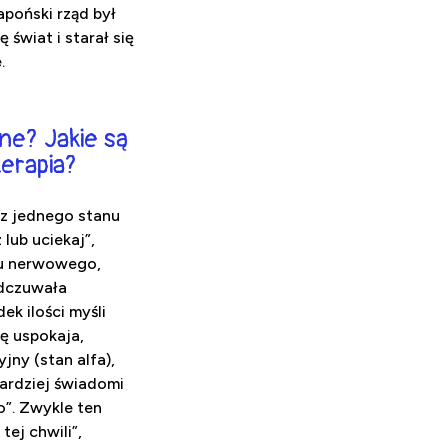
apoński rząd był
świat i starał się
.
ne? Jakie są
erapia?
 z jednego stanu
lub uciekaj”,
du nerwowego,
odczuwała
ek ilości myśli
ię uspokaja,
ny (stan alfa),
bardziej świadomi
ło”. Zwykle ten
ej chwili”,