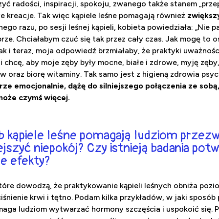
ć radości, inspiracji, spokoju, zwanego także stanem „prze
łe kreacje. Tak więc kąpiele leśne pomagają również
zwiększ
ego razu, po sesji leśnej kąpieli, kobieta powiedziała: „Nie 
rze. Chciałabym czuć się tak przez cały czas. Jak mogę to o
k i teraz, moja odpowiedź brzmiałaby, że praktyki uważnoś
i chcę, aby moje zęby były mocne, białe i zdrowe, myję zęby,
w oraz biorę witaminy. Tak samo jest z higieną zdrowia psy
rze emocjonalnie, dążę do silniejszego połączenia ze sobą
 może czymś więcej.
ób kąpiele leśne pomagają ludziom przez
ejszyć niepokój? Czy istnieją badania pot
e efekty?
 które dowodzą, że praktykowanie kąpieli leśnych obniża poz
ciśnienie krwi i tętno. Podam kilka przykładów, w jaki sposó
omaga ludziom wytwarzać hormony szczęścia i uspokoić się. 