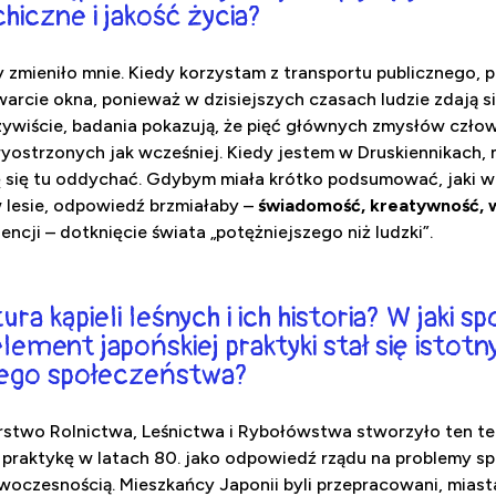
hiczne i jakość życia?
y zmieniło mnie. Kiedy korzystam z transportu publicznego, p
twarcie okna, ponieważ w dzisiejszych czasach ludzie zdają 
czywiście, badania pokazują, że pięć głównych zmysłów człowi
wyostrzonych jak wcześniej. Kiedy jestem w Druskiennikach, 
ję się tu oddychać. Gdybym miała krótko podsumować, jaki 
w lesie, odpowiedź brzmiałaby –
świadomość, kreatywność, 
ncji – dotknięcie świata „potężniejszego niż ludzki”.
ura kąpieli leśnych i ich historia? W jaki s
lement japońskiej praktyki stał się istotny
ego społeczeństwa?
rstwo Rolnictwa, Leśnictwa i Rybołówstwa stworzyło ten ter
praktykę w latach 80. jako odpowiedź rządu na problemy s
zesnością. Mieszkańcy Japonii byli przepracowani, miasta