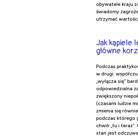
obywatele kraju z
świadomy zagrożeń
utrzymać wartośc
Jak kąpiele 
główne korz
Podczas praktykow
w drugi: współczul
„wyłącza się” bar
odpowiedzialna za 
zwiększony niepokó
(czasami ludzie mó
zmienia się równi
podczas którego g
chwili „tu i teraz
stan jest odczuwa