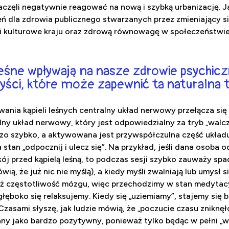
aczęli negatywnie reagować na nową i szybką urbanizację. J
 dla zdrowia publicznego stwarzanych przez zmieniający się 
i kulturowe kraju oraz zdrową równowagę w społeczeństwie
leśne wpływają na nasze zdrowie psychicz
yści, które może zapewnić ta naturalna t
ania kąpieli leśnych centralny układ nerwowy przełącza się
ny układ nerwowy, który jest odpowiedzialny za tryb „walcz 
dzo szybko, a aktywowana jest przywspółczulna część ukła
stan „odpocznij i ulecz się”. Na przykład, jeśli dana osoba 
j przed kąpielą leśną, to podczas sesji szybko zauważy spad
wią, że już nic nie myślą), a kiedy myśli zwalniają lub umysł s
eż częstotliwość mózgu, więc przechodzimy w stan medytacyj
łęboko się relaksujemy. Kiedy się „uziemiamy”, stajemy się 
”. Czasami słyszę, jak ludzie mówią, że „poczucie czasu zniknę
ny jako bardzo pozytywny, ponieważ tylko będąc w pełni „w t