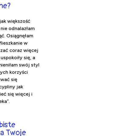
śne?
jak większość
 nie odnalazłam
nąć. Osiągnęłam
Mieszkanie w
zać coraz więcej
uspokoiły się, a
ieniłam swój styl
ych korzyści
ować się
ypliny jak
eć się więcej i
eka”.
biste
na Twoje