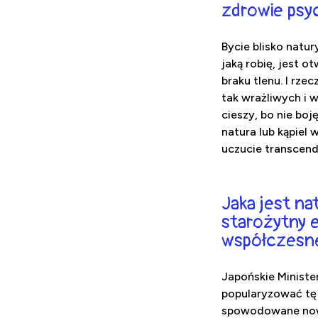
zdrowie psyc
Bycie blisko natur
jaką robię, jest o
braku tlenu. I rze
tak wrażliwych i 
cieszy, bo nie bo
natura lub kąpiel 
uczucie transcende
Jaka jest nat
starożytny e
współczesn
Japońskie Ministe
popularyzować tę 
spowodowane nowoc