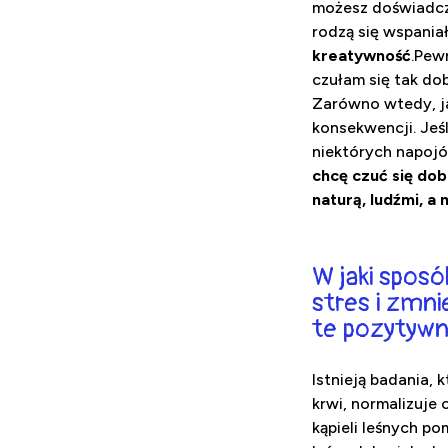
możesz doświadczy
rodzą się wspania
kreatywność
.Pewn
czułam się tak dob
Zarówno wtedy, ja
konsekwencji. Jeśl
niektórych napojó
chcę czuć się dob
naturą, ludźmi, a
W jaki spos
stres i zmni
te pozytywn
Istnieją badania,
krwi, normalizuje 
kąpieli leśnych p