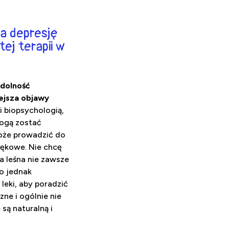
a depresję
ej terapii w
zdolność
ejsza objawy
i biopsychologią,
mogą zostać
oże prowadzić do
lękowe. Nie chcę
a leśna nie zawsze
o jednak
 leki, aby poradzić
ne i ogólnie nie
są naturalną i