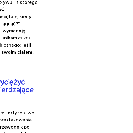
pływu”, z którego
yć
pamiętam, kiedy
siągnąć?”.
ci wymagają
 unikam cukru i
chicznego:
jeśli
, swoim ciałem,
wyciężyć
wierdzające
iom kortyzolu we
b praktykowanie
Przewodnik po