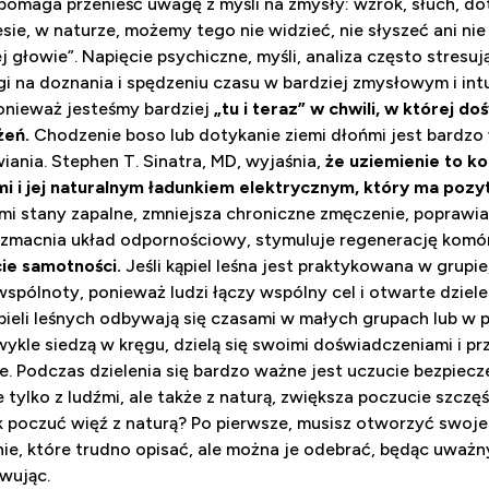
 pomaga przenieść uwagę z myśli na zmysły: wzrok, słuch, do
sie, w naturze, możemy tego nie widzieć, nie słyszeć ani nie c
 głowie”. Napięcie psychiczne, myśli, analiza często stresuj
gi na doznania i spędzeniu czasu w bardziej zmysłowym i int
onieważ jesteśmy bardziej
„tu i teraz” w chwili, w której 
żeń.
Chodzenie boso lub dotykanie ziemi dłońmi jest bardz
ania. Stephen T. Sinatra, MD, wyjaśnia,
że uziemienie to ko
mi i jej naturalnym ładunkiem elektrycznym, który ma poz
mi stany zapalne, zmniejsza chroniczne zmęczenie, poprawia 
wzmacnia układ odpornościowy, stymuluje regenerację komór
ie samotności.
Jeśli kąpiel leśna jest praktykowana w grupi
wspólnoty, ponieważ ludzi łączy wspólny cel i otwarte dzielen
pieli leśnych odbywają się czasami w małych grupach lub w p
wykle siedzą w kręgu, dzielą się swoimi doświadczeniami i pr
je. Podczas dzielenia się bardzo ważne jest uczucie bezpiec
e tylko z ludźmi, ale także z naturą, zwiększa poczucie szczę
Jak poczuć więź z naturą? Po pierwsze, musisz otworzyć swoje
e, które trudno opisać, ale można je odebrać, będąc uważn
rwując.