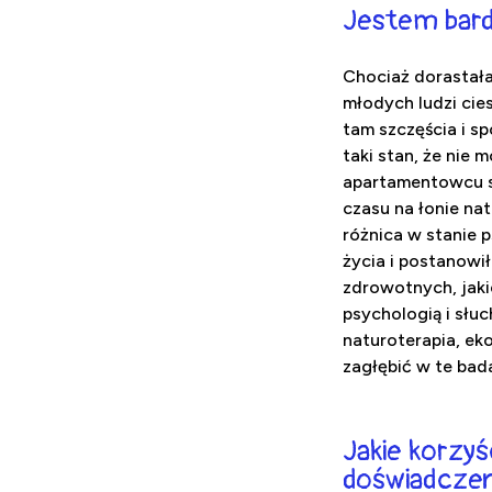
Jestem bardz
Chociaż dorastała
młodych ludzi cie
tam szczęścia i s
taki stan, że nie
apartamentowcu s
czasu na łonie nat
różnica w stanie 
życia i postanowi
zdrowotnych, jaki
psychologią i słu
naturoterapia, eko
zagłębić w te bada
Jakie korzyś
doświadczeni