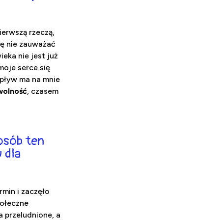
ierwszą rzeczą,
się nie zauważać
eka nie jest już
moje serce się
wpływ ma na mnie
wolność
, czasem
posób ten
 dla
min i zaczęło
połeczne
 przeludnione, a