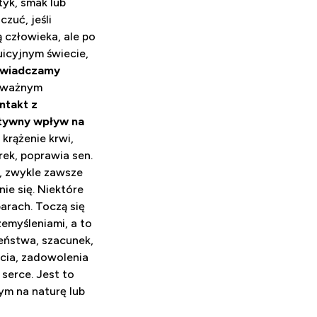
tyk, smak lub
zuć, jeśli
ą człowieka, ale po
uicyjnym świecie,
doświadczamy
o ważnym
ntakt z
ytywny wpływ na
krążenie krwi,
ek, poprawia sen.
e, zwykle zawsze
ie się. Niektóre
arach. Toczą się
zemyśleniami, a to
zeństwa, szacunek,
ścia, zadowolenia
 serce. Jest to
ym na naturę lub